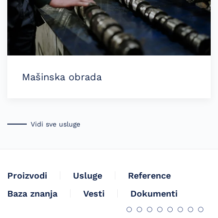
Mašinska obrada
Vidi sve usluge
Proizvodi
Usluge
Reference
Baza znanja
Vesti
Dokumenti
Četkice za mokri rad
Držači četkica
Grafitne četkice
Oduzimači str
Grafitne la
Pletenice
Kontak
Četk