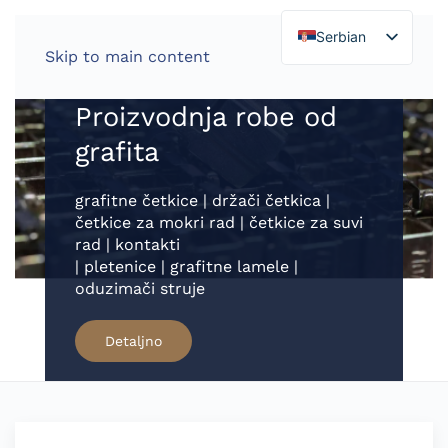
Serbian
Skip to main content
Proizvodnja robe od
grafita
grafitne četkice | držači četkica |
četkice za mokri rad | četkice za suvi
rad | kontakti
| pletenice | grafitne lamele |
oduzimači struje
Detaljno