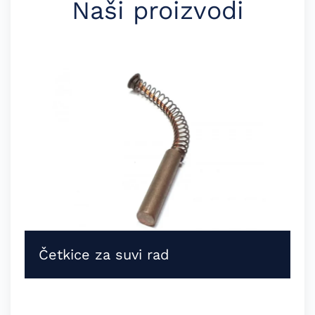
Naši proizvodi
Četkice za suvi rad