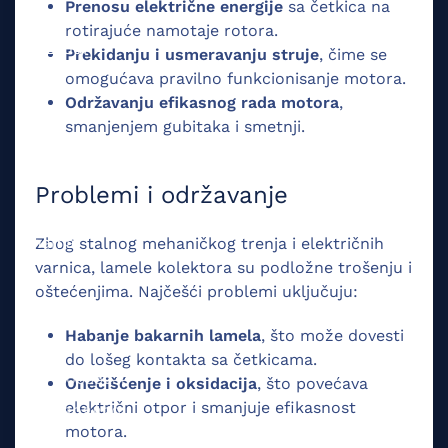
Prenosu električne energije
sa četkica na
rotirajuće namotaje rotora.
Proizvodi
Prekidanju i usmeravanju struje
, čime se
omogućava pravilno funkcionisanje motora.
Usluge
Održavanju efikasnog rada motora
,
Reference
smanjenjem gubitaka i smetnji.
Firma
Problemi i održavanje
O nama
Zbog stalnog mehaničkog trenja i električnih
varnica, lamele kolektora su podložne trošenju i
Kontakt
oštećenjima. Najčešći problemi uključuju:
Dokumenti
Habanje bakarnih lamela
, što može dovesti
Baza znanja
do lošeg kontakta sa četkicama.
PIB: 100535233
Onečišćenje i oksidacija
, što povećava
električni otpor i smanjuje efikasnost
MB 52608830
motora.