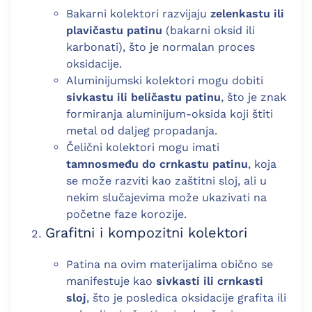
Bakarni kolektori razvijaju
zelenkastu ili
plavičastu patinu
(bakarni oksid ili
karbonati), što je normalan proces
oksidacije.
Aluminijumski kolektori mogu dobiti
sivkastu ili beličastu patinu
, što je znak
formiranja aluminijum-oksida koji štiti
metal od daljeg propadanja.
Čelični kolektori mogu imati
tamnosmeđu do crnkastu patinu
, koja
se može razviti kao zaštitni sloj, ali u
nekim slučajevima može ukazivati na
početne faze korozije.
Grafitni i kompozitni kolektori
Patina na ovim materijalima obično se
manifestuje kao
sivkasti ili crnkasti
sloj
, što je posledica oksidacije grafita ili