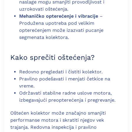
naslage mogu smanjiti provodljivost i
uzrokovati oštećenja.
Mehaničko opterećenje i vibracije
–
Produžena upotreba pod velikim
opterećenjem može izazvati pucanje
segmenata kolektora.
Kako sprečiti oštećenja?
Redovno pregledati i čistiti kolektor.
Pravilno podešavati i menjati četkice na
vreme.
Održavati stabilne radne uslove motora,
izbegavajući preopterećenja i pregrevanje.
Oštećen kolektor može značajno smanjiti
performanse motora i skratiti njegov vek
trajanja. Redovna inspekcija i pravilno