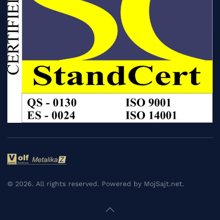
©
2026.
All rights reserved. Powered by
MojSajt.net
.