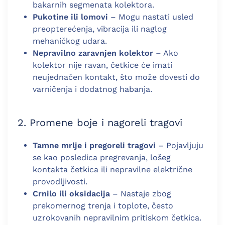
bakarnih segmenata kolektora.
Pukotine ili lomovi
– Mogu nastati usled
preopterećenja, vibracija ili naglog
mehaničkog udara.
Nepravilno zaravnjen kolektor
– Ako
kolektor nije ravan, četkice će imati
neujednačen kontakt, što može dovesti do
varničenja i dodatnog habanja.
2. Promene boje i nagoreli tragovi
Tamne mrlje i pregoreli tragovi
– Pojavljuju
se kao posledica pregrevanja, lošeg
kontakta četkica ili nepravilne električne
provodljivosti.
Crnilo ili oksidacija
– Nastaje zbog
prekomernog trenja i toplote, često
uzrokovanih nepravilnim pritiskom četkica.