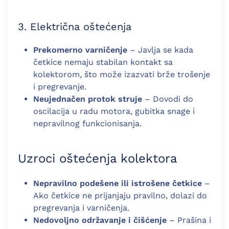
3. Električna oštećenja
Prekomerno varničenje
– Javlja se kada
četkice nemaju stabilan kontakt sa
kolektorom, što može izazvati brže trošenje
i pregrevanje.
Neujednačen protok struje
– Dovodi do
oscilacija u radu motora, gubitka snage i
nepravilnog funkcionisanja.
Uzroci oštećenja kolektora
Nepravilno podešene ili istrošene četkice
–
Ako četkice ne prijanjaju pravilno, dolazi do
pregrevanja i varničenja.
Nedovoljno održavanje i čišćenje
– Prašina i