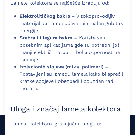
Lamele kolektora se najčešće izrađuju od:
Elektrolitičkog bakra
– Visokoprovodljiv
materijal koji omogućava minimalan gubitak
energije.
Srebra ili legura bakra
– Koriste se u
posebnim aplikacijama gde su potrebni još
manji električni otpori i bolja otpornost na
habanje.
Izolacionih slojeva (mika, polimeri)
–
Postavljeni su između lamela kako bi sprečili
kratke spojeve i obezbedili pouzdan rad
motora.
Uloga i značaj lamela kolektora
Lamela kolektora igra ključnu ulogu u:
Delatnosti