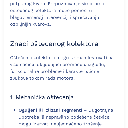
potpunog kvara. Prepoznavanje simptoma
oštećenog kolektora može pomoći u
blagovremenoj intervenciji i sprečavanju
ozbiljnijih kvarova.
Znaci oštećenog kolektora
Oštećenja kolektora mogu se manifestovati na
više načina, uključujući promene u izgledu,
funkcionalne probleme i karakteristične
zvukove tokom rada motora.
1. Mehanička oštećenja
Oguljeni ili izlizani segmenti
– Dugotrajna
upotreba ili nepravilno podešene četkice
mogu izazvati neujednačeno trošenje