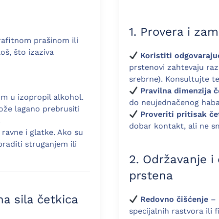
1. Provera i za
rafitnom prašinom ili
oš, što izaziva
Koristiti odgovaraju
prstenovi zahtevaju razl
srebrne). Konsultujte t
Pravilna dimenzija č
 u izopropil alkohol.
do neujednačenog haba
ože lagano prebrusiti
Proveriti pritisak če
.
dobar kontakt, ali ne sm
 ravne i glatke. Ako su
braditi struganjem ili
2. Održavanje i 
prstena
na sila četkica
Redovno čišćenje
– 
specijalnih rastvora ili 