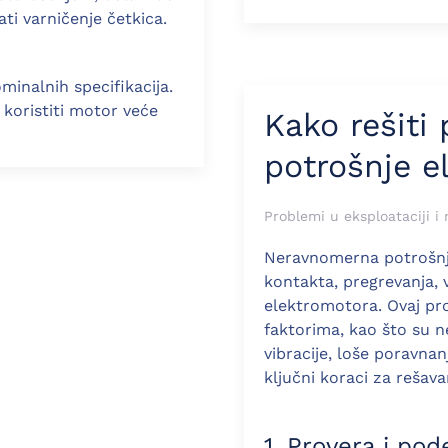
ti varničenje četkica.
ominalnih specifikacija.
i koristiti motor veće
Kako rešit
potrošnje e
Problemi u eksploataciji i 
Neravnomerna potrošnja
kontakta, pregrevanja, 
elektromotora. Ovaj pr
faktorima, kao što su ne
vibracije, loše poravnan
ključni koraci za rešav
1. Provera i pod