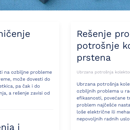
ničenje
Rešenje pr
potrošnje ko
prstena
ti na ozbiljne probleme
Ubrzana potrošnja kolektor
vreme, može dovesti do
Ubrzana potrošnja kole
tkica, pa čak i do
ozbiljnih problema u ra
ja, a rešenje zavisi od
efikasnosti, povećane t
problem najčešće nastaj
loše električne ili meh
nepovoljnih radnih uslo
nja i