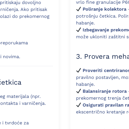
vrlo fine granulacije P
pritiskaju dovoljno
Poliranje kolektora
–
rničenja. Ako pritisak
potrošnju četkica. Poli
 dolazi do prekomernog
habanje.
Izbegavanje prekom
može ukloniti zaštitni s
a preporukama
3. Provera meha
i novima.
Proveriti centrirano
pravilno postavljen, mo
četkica
habanje.
Balansiranje rotora
g materijala (npr.
prekomernog trenja četk
ontakta i varničenja.
Osigurati pravilan r
ekscentrično kretanje r
e i tvrdoće za