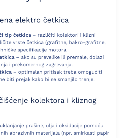
mena elektro četkica
ći tip četkica
– različiti kolektori i klizni
ičite vrste četkica (grafitne, bakro-grafitne,
ehničke specifikacije motora.
etkica
– ako su prevelike ili premale, dolazi
nja i prekomernog zagrevanja.
tkica
– optimalan pritisak treba omogućiti
e biti prejak kako bi se smanjilo trenje.
čišćenje kolektora i kliznog
uklanjanje prašine, ulja i oksidacije pomoću
finih abrazivnih materijala (npr. smirkasti papir