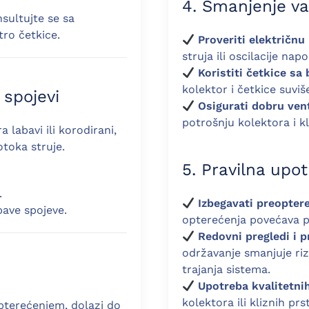
4. Smanjenje va
nsultujte se sa
ro četkice.
Proveriti električnu 
struja ili oscilacije na
Koristiti četkice s
kolektor i četkice suvi
 spojevi
Osigurati dobru ven
potrošnju kolektora i k
 labavi ili korodirani,
toka struje.
5. Pravilna upo
.
Izbegavati preopter
bave spojeve.
opterećenja povećava po
Redovni pregledi i 
održavanje smanjuje riz
trajanja sistema.
Upotreba kvalitetni
kolektora ili kliznih p
pterećenjem, dolazi do