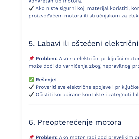
konkretan tip motora.
Ako niste sigurni koji materijal koristiti, ko
proizvođačem motora ili stručnjakom za elekt
5. Labavi ili oštećeni električni
Problem:
Ako su električni priključci motora
može doći do varničenja zbog nepravilnog pro
Rešenje:
Proveriti sve električne spojeve i priključke
Očistiti korodirane kontakte i zategnuti la
6. Preopterećenje motora
Problem:
Ako motor radi pod prevelikim o