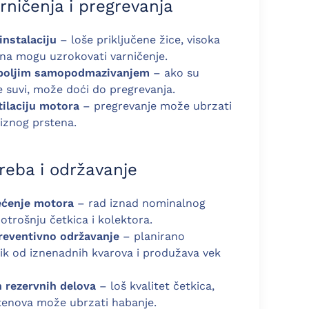
rničenja i pregrevanja
instalaciju
– loše priključene žice, visoka
pona mogu uzrokovati varničenje.
a boljim samopodmazivanjem
– ako su
še suvi, može doći do pregrevanja.
tilaciju motora
– pregrevanje može ubrzati
liznog prstena.
treba i održavanje
ećenje motora
– rad iznad nominalnog
trošnju četkica i kolektora.
preventivno održavanje
– planirano
ik od iznenadnih kvarova i produžava vek
h rezervnih delova
– loš kvalitet četkica,
rstenova može ubrzati habanje.