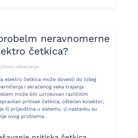
i probelm neravnomerne
lektro četkica?
njihovo otklanjanje
 elektro četkica može dovesti do lošeg
varničenja i skraćenog veka trajanja
oblem može biti uzrokovan različitim
pravilan pritisak četkica, oštećen kolektor,
je ili prljavština u sistemu. U nastavku su
anje ovog problema.
ešavanje pritiska četkica