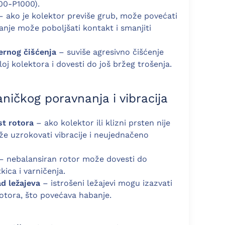
600-P1000).
 ako je kolektor previše grub, može povećati
ranje može poboljšati kontakt i smanjiti
ernog čišćenja
– suviše agresivno čišćenje
loj kolektora i dovesti do još bržeg trošenja.
ničkog poravnanja i vibracija
st rotora
– ako kolektor ili klizni prsten nije
že uzrokovati vibracije i neujednačeno
– nebalansiran rotor može dovesti do
ica i varničenja.
ad ležajeva
– istrošeni ležajevi mogu izazvati
otora, što povećava habanje.