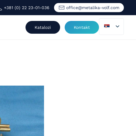
+381 (0) 22 23-01-036
office@metalika-volf.com
Katalozi
Kontakt