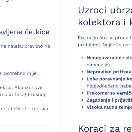
Uzroci ubrz
kolektora i 
tavljene četkice
Pre nego što se pronađe
problema. Najčešći uzro
 ne naležu pravilno na
Neodgovarajuće ele
dimenzije).
Nepravilan pritisak
, potrebno ih je
Loše poravnanje kol
neujednačeno haban
ektor. Ako su nove,
Prekomerno varnič
omoću finog brusnog
Zagađenje i prljavš
Visoka radna temp
ene u ležište – moraju
Koraci za r