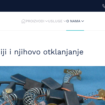
PROIZVODI
USLUGE
O NAMA
i i njihovo otklanjanje