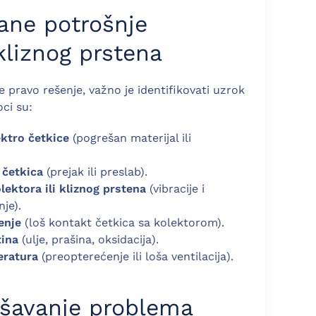
ane potrošnje
kliznog prstena
 pravo rešenje, važno je identifikovati uzrok
ci su:
ktro četkice
(pogrešan materijal ili
 četkica
(prejak ili preslab).
ektora ili kliznog prstena
(vibracije i
je).
enje
(loš kontakt četkica sa kolektorom).
tina
(ulje, prašina, oksidacija).
eratura
(preopterećenje ili loša ventilacija).
ešavanje problema